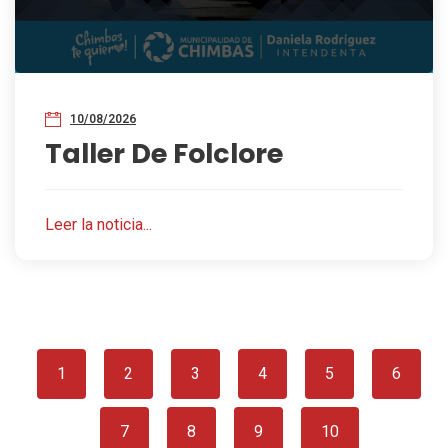
10/08/2026
Taller De Folclore
Leer la noticia...
1
2
3
4
5
6
7
8
9
10